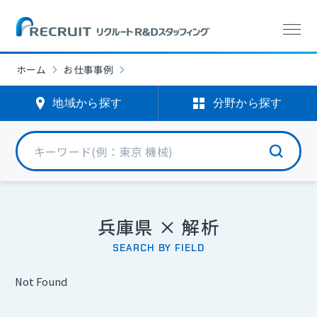
分野から探す
エリアから探す
エリアから探す
分野から探す
ホーム
お仕事事例
機械エンジニア
北海道・東北
(0)
(1890)
地域から探す
分野から探す
電気・電子エンジニア
北関東・甲信
(760)
(359)
半導体エンジニア
首都圏
(3866)
(22)
化学
北陸・東海
(576)
(2898)
兵庫県 × 解析
SEARCH BY FIELD
バイオ
関西
(242)
(338)
選択中
選択中
Not Found
光学
中国
(4)
(302)