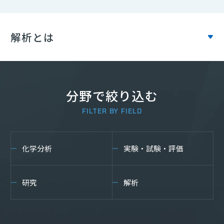
組込み・制御エンジニア
四国
(19)
(237)
解析とは
セールスエンジニア
九州・沖縄
(21)
(16)
フィールド エンジニア（設備保全）・サービスエン
ジニア
(374)
分野で絞り込む
サポートエンジニア
(1705)
FILTER BY FIELD
生産技術・プロセス開発
(686)
化学分析
実験・試験・評価
品質管理・品質保証
(340)
研究
解析
生産管理
(172)
実験・試験・評価
(56)