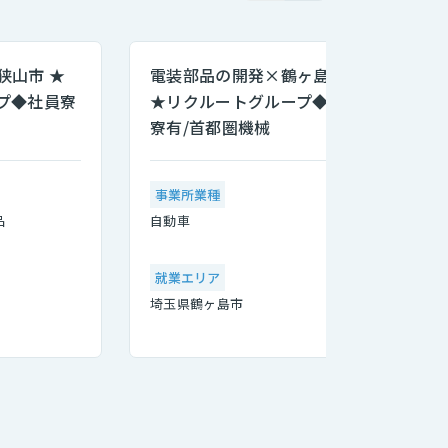
狭山市 ★
電装部品の開発×鶴ヶ島市
プ◆社員寮
★リクルートグループ◆社員
寮有/首都圏機械
事業所業種
品
自動車
自
就業エリア
埼玉県鶴ヶ島市