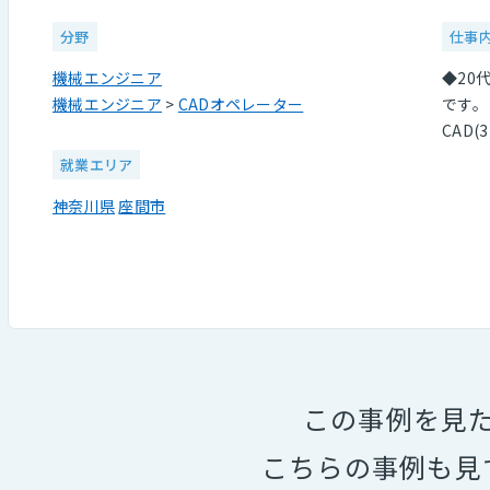
分野
仕事
機械エンジニア
◆20
機械エンジニア
>
CADオペレーター
です。
CAD
就業エリア
神奈川県
座間市
この事例を見
こちらの事例も見