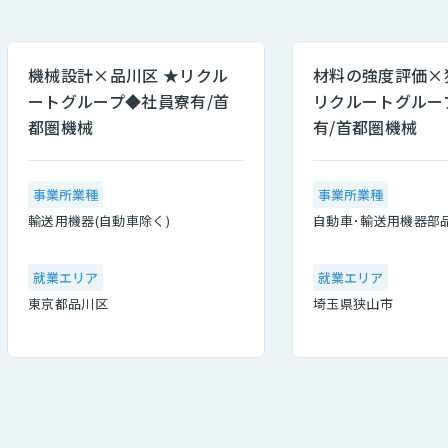
機械設計×品川区 ★リクル
材料の強度評価×
ートグループ◆社員寮有/首
リクルートグルー
都圏機械
有/首都圏機械
事業所業種
事業所業種
輸送用機器(自動車除く)
自動車･輸送用機器部
就業エリア
就業エリア
東京都品川区
埼玉県狭山市