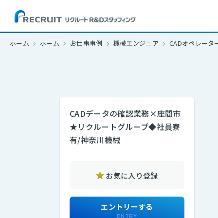
ホーム
ホーム
お仕事事例
機械エンジニア
CADオペレータ
CADデータの確認業務×座間市
★リクルートグループ◆社員寮
有/神奈川機械
お気に入り登録
エントリーする
ENTRY