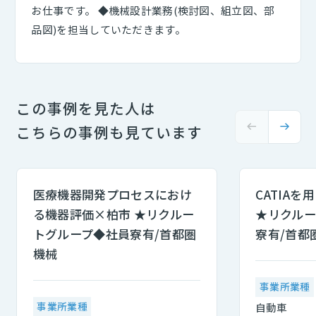
お仕事です。 ◆機械設計業務(検討図、組立図、部
品図)を担当していただきます。
この事例を見た人は
こちらの事例も見ています
医療機器開発プロセスにおけ
CATIA
る機器評価×柏市 ★リクルー
★リクル
トグループ◆社員寮有/首都圏
寮有/首都
機械
事業所業種
事業所業種
自動車