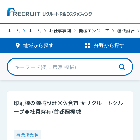
ホーム
ホーム
お仕事事例
機械エンジニア
機械設計
地域から探す
分野から探す
印刷機の機械設計×佐倉市 ★リクルートグル
ープ◆社員寮有/首都圏機械
事業所業種