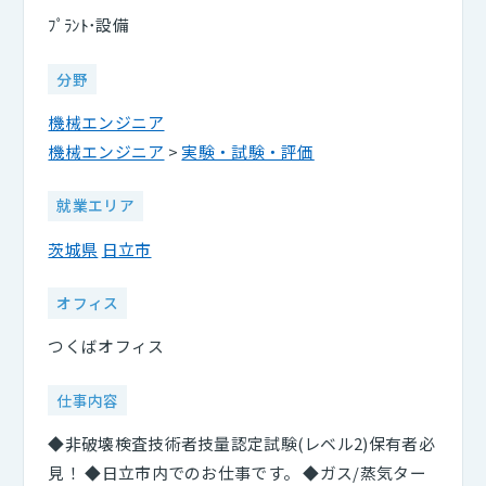
ﾌﾟﾗﾝﾄ･設備
分野
機械エンジニア
機械エンジニア
>
実験・試験・評価
就業エリア
茨城県
日立市
オフィス
つくばオフィス
仕事内容
◆非破壊検査技術者技量認定試験(レベル2)保有者必
見！ ◆日立市内でのお仕事です。 ◆ガス/蒸気ター