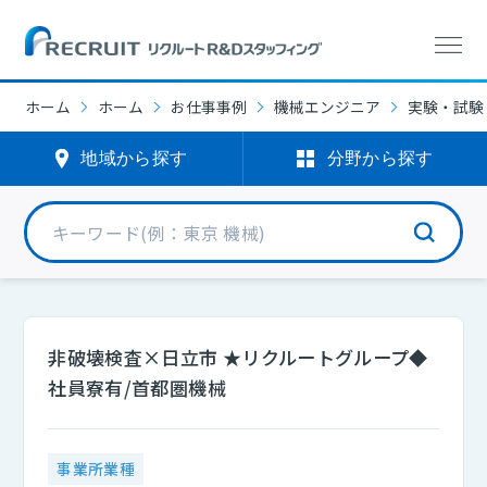
ホーム
ホーム
お仕事事例
機械エンジニア
実験・試験
地域から探す
分野から探す
非破壊検査×日立市 ★リクルートグループ◆
社員寮有/首都圏機械
事業所業種