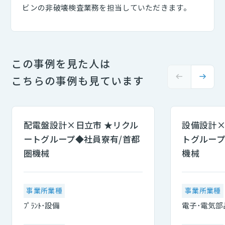
ビンの非破壊検査業務を担当していただきます。
この事例を見た人は
こちらの事例も見ています
配電盤設計×日立市 ★リクル
設備設計×
ートグループ◆社員寮有/首都
トグループ
圏機械
機械
事業所業種
事業所業種
ﾌﾟﾗﾝﾄ･設備
電子･電気部