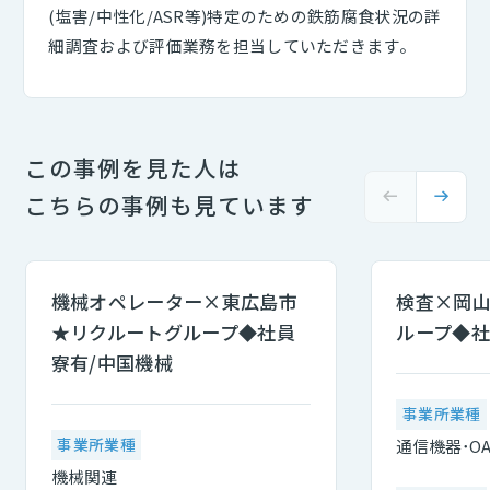
(塩害/中性化/ASR等)特定のための鉄筋腐食状況の詳
細調査および評価業務を担当していただきます。
この事例を見た人は
こちらの事例も見ています
機械オペレーター×東広島市
検査×岡山
★リクルートグループ◆社員
ループ◆社
寮有/中国機械
事業所業種
事業所業種
通信機器･O
機械関連