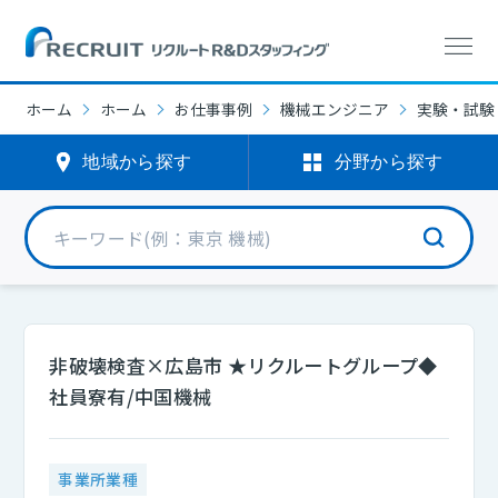
ホーム
ホーム
お仕事事例
機械エンジニア
実験・試験
地域から探す
分野から探す
非破壊検査×広島市 ★リクルートグループ◆
社員寮有/中国機械
事業所業種