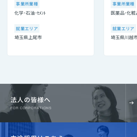
事業所業種
事業所業種
化学･石油･ｾﾒﾝﾄ
医薬品･化粧
就業エリア
就業エリア
埼玉県上尾市
埼玉県川越
法人の皆様へ
FOR CORPORATIONS