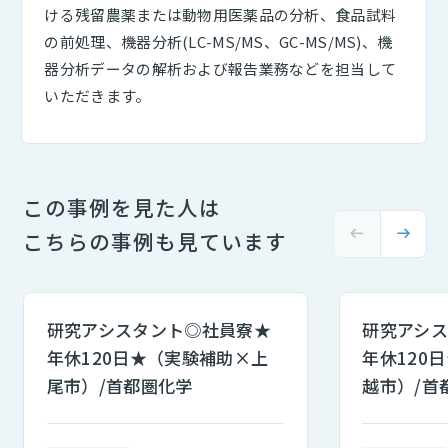
ける残留農薬または動物用医薬品の分析、食品試料
の前処理、機器分析(LC-MS/MS、GC-MS/MS)、機
器分析データの解析および報告業務などを担当して
いただきます。
この事例を見た人は
こちらの事例も見ています
研究アシスタント◎社員寮★
研究アシ
年休120日★（実験補助×上
年休120
尾市）/首都圏化学
越市）/首