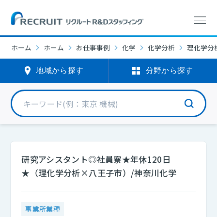
ホーム
ホーム
お仕事事例
化学
化学分析
理化学分
地域から探す
分野から探す
研究アシスタント◎社員寮★年休120日
★（理化学分析×八王子市）/神奈川化学
事業所業種