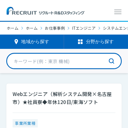
ホーム
ホーム
お仕事事例
ITエンジニア
システムエンジ
地域から探す
分野から探す
Webエンジニア（解析システム開発×名古屋
市）★社員寮◆年休120日/東海ソフト
事業所業種