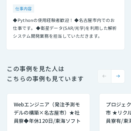
仕事内容
◆Pythonの使用経験者歓迎！ ◆名古屋市内でのお
仕事です。 ◆衛星データ(SAR/光学)を利用した解析
システム開発業務を担当していただきます。
この事例を見た人は
こちらの事例も見ています
Webエンジニア（発注予測モ
プロジェ
デルの構築×名古屋市）★社
市 ★リク
員寮◆年休120日/東海ソフト
員寮有/東