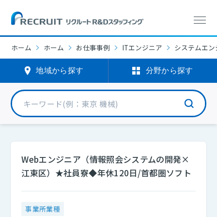
ホーム
ホーム
お仕事事例
ITエンジニア
システムエンジ
地域から探す
分野から探す
Webエンジニア（情報照会システムの開発×
江東区）★社員寮◆年休120日/首都圏ソフト
事業所業種