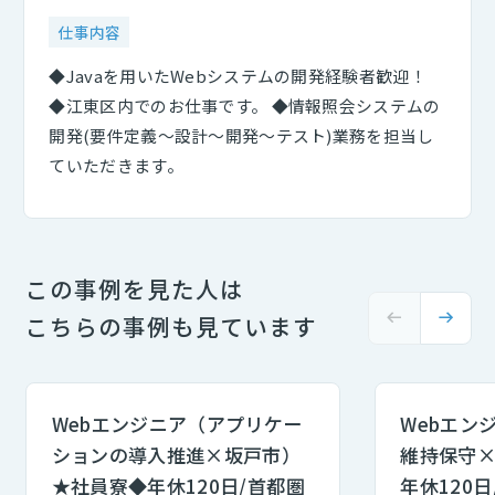
仕事内容
◆Javaを用いたWebシステムの開発経験者歓迎！
◆江東区内でのお仕事です。 ◆情報照会システムの
開発(要件定義～設計～開発～テスト)業務を担当し
ていただきます。
この事例を見た人は
こちらの事例も見ています
Webエンジニア（アプリケー
Webエン
ションの導入推進×坂戸市）
維持保守
★社員寮◆年休120日/首都圏
年休120