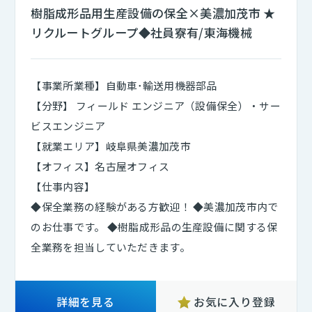
樹脂成形品用生産設備の保全×美濃加茂市 ★
組込み・制御エンジニア
(237)
四国
(19)
リクルートグループ◆社員寮有/東海機械
セールスエンジニア
(16)
九州・沖縄
(21)
【事業所業種】自動車･輸送用機器部品
フィールド エンジニア（設備保全）・サービスエン
ジニア
(374)
【分野】 フィールド エンジニア（設備保全）・サー
ビスエンジニア
サポートエンジニア
(1705)
【就業エリア】岐阜県美濃加茂市
【オフィス】名古屋オフィス
生産技術・プロセス開発
(686)
【仕事内容】
◆保全業務の経験がある方歓迎！ ◆美濃加茂市内で
品質管理・品質保証
(340)
のお仕事です。 ◆樹脂成形品の生産設備に関する保
全業務を担当していただきます。
生産管理
(172)
実験・試験・評価
(56)
詳細を見る
お気に入り登録