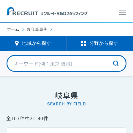
分野から探す
エリアから探す
エリアから探す
分野から探す
ホーム
お仕事事例
機械エンジニア
北海道・東北
(0)
(1890)
地域から探す
分野から探す
電気・電子エンジニア
北関東・甲信
(760)
(359)
半導体エンジニア
首都圏
(3866)
(22)
化学
(576)
北陸・東海
(2898)
岐阜県
選択中
SEARCH BY FIELD
バイオ
(338)
関西
(242)
全107件中21-40件
光学
(4)
中国
(302)